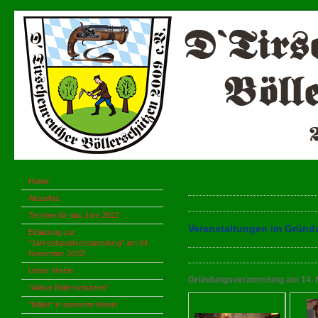
Home
Aktuelles
Termine für das Jahr 2022
Veranstaltungen im Gründ
Einladung zur
"Jahreshauptversammlung" am 04.
November 2022!
Unser Verein
Gründungsverammlung am 14. 
"Aktive Böllerschützen"
"Böller" in unserem Verein