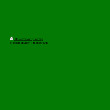
Druckversion
|
Sitemap
© Böllerschützen Tirschenreuth