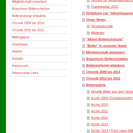
Termine für Vereinsabende 2
Mitgliedschaft erwerben!
Trainingsplan 2022
Brauchtum Böllerschießen
Einladung zur "Jahreshauptv
Böllerprüfung/-erlaubnis
Unser Verein
Chronik 2009 bis 2014
Vorstandschaft
Chronik 2015 bis 2022
Mitglieder
Bildergalerie
"Aktive Böllerschützen"
Downloads
"Böller" in unserem Verein
Anfahrt
Mitgliedschaft erwerben!
Kontakt
Brauchtum Böllerschießen
Böllerprüfung/-erlaubnis
Impressum
Chronik 2009 bis 2014
Interessante Links
Chronik 2015 bis 2022
Bildergalerie
Aktuelle Bilder aus dem Vere
Archiv 2009 (Gründungsjahr!
Archiv 2010
Archiv 2011
Archiv 2012
Archiv 2013
Archiv 2014 ("Fünf Jahre Böl