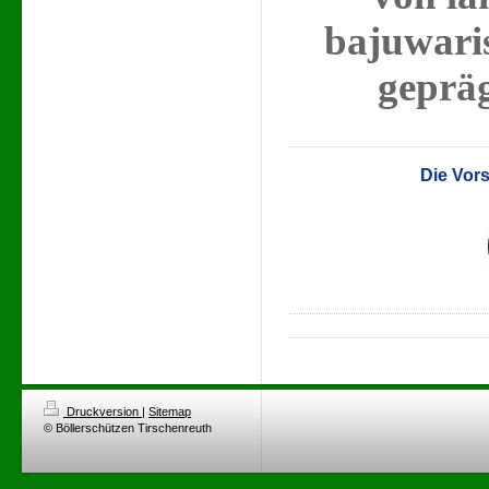
bajuwari
gepräg
Die Vorstand
Druckversion
|
Sitemap
© Böllerschützen Tirschenreuth