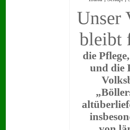
Unser 
bleibt
die Pfleg
und die 
Volks
„Böller
altüberlie
insbeson
von
lä