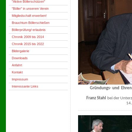
"Aktive Böllerschützen"
"Böller" in unserem Verein
Mitgliedschaft erwerben!
Brauchtum Böllerschießen
Böllerprüfung/-erlaubnis
Chronik 2009 bis 2014
Chronik 2015 bis 2022
Bildergalerie
Downloads
Anfahrt
Kontakt
Impressum
Interessante Links
Gründungs- und Ehren
Franz Stahl
bei der Unte
14