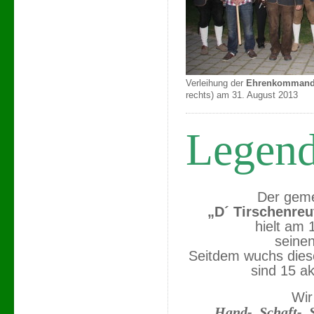
Verleihung der
Ehrenkommanda
rechts) am 31. August 2013
Legen
Der geme
„D´ Tirschenreu
hielt am
seine
Seitdem wuchs diese
sind 15 ak
Wir
Hand-, Schaft-,